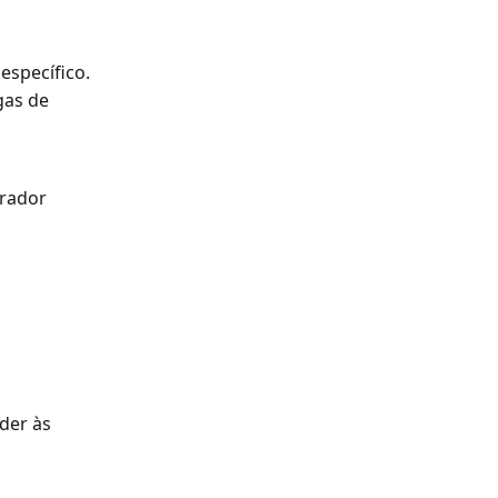
specífico.
gas de 
rador 
der às 