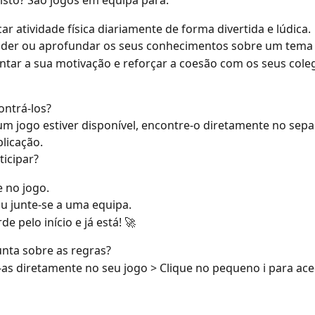
isto? São jogos em equipa para:
ticar atividade física diariamente de forma divertida e lúdica.
nder ou aprofundar os seus conhecimentos sobre um tema e
tar a sua motivação e reforçar a coesão com os seus cole
ontrá-los?
 jogo estiver disponível, encontre-o diretamente no sepa
plicação.
icipar?
e no jogo.
 ou junte-se a uma equipa.
de pelo início e já está! 🚀
nta sobre as regras?
as diretamente no seu jogo > Clique no pequeno ℹ️ para ace