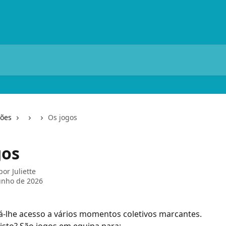
ções
Os jogos
gos
 por
Juliette
unho de 2026
dá-lhe acesso a vários momentos coletivos marcantes.