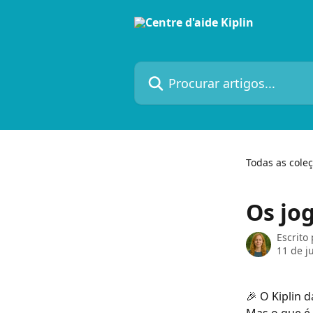
Ir para conteúdo principal
Procurar artigos...
Todas as cole
Os jo
Escrito
11 de j
🎉 O Kiplin 