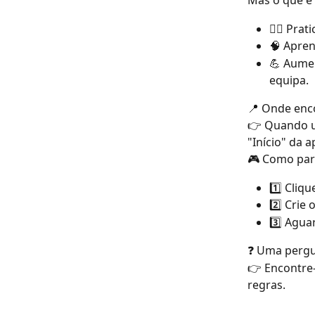
Mas o que é 
🏃‍♀️ Pra
🧠 Apre
💪 Aumen
equipa.
📍 Onde enc
👉 Quando um
"Início" da a
🎮 Como part
1️⃣ Cliqu
2️⃣ Crie
3️⃣ Aguar
❓ Uma pergu
👉 Encontre-
regras.