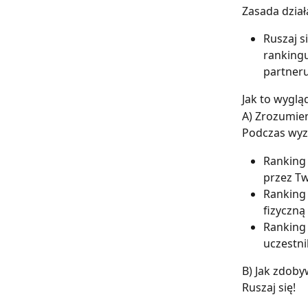
Zasada dział
Ruszaj s
rankingu
partneru
Jak to wyglą
A) Zrozumie
Podczas wyz
Ranking
przez T
Ranking 
fizyczną
Ranking 
uczestni
B) Jak zdoby
Ruszaj się!