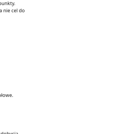
punkty. 
 nie cel do 
ołowe. 
zdobycia