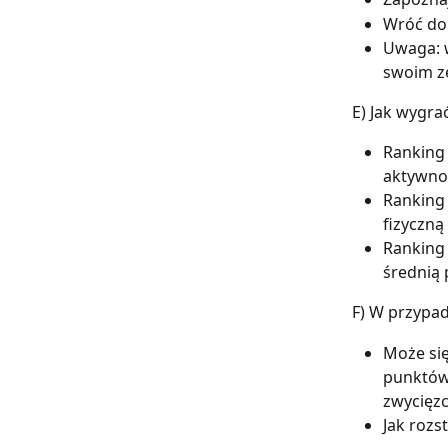
Wróć do 
Uwaga: w
swoim z
E) Jak wygra
Ranking 
aktywno
Ranking 
fizyczną
Ranking 
średnią
F) W przypa
Może się
punktów
zwycięzc
Jak rozs