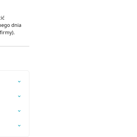
ić 
nego dnia 
firmy).