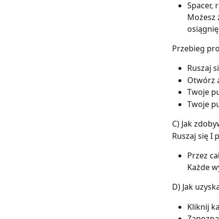
Spacer, 
Możesz z
osiągnię
Przebieg pr
Ruszaj s
Otwórz a
Twoje pu
Twoje pu
C) Jak zdob
Ruszaj się I
Przez ca
Każde w
D) Jak uzys
Kliknij 
Zapoznaj