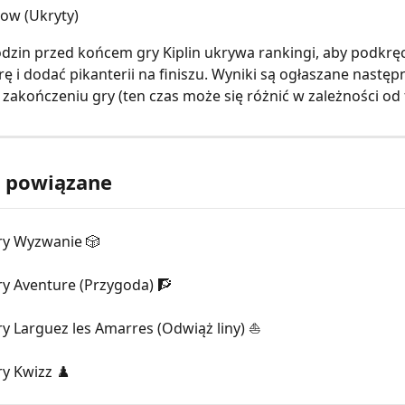
ow (Ukryty)
dzin przed końcem gry Kiplin ukrywa rankingi, aby podkręc
ę i dodać pikanterii na finiszu. Wyniki są ogłaszane następ
 zakończeniu gry (ten czas może się różnić w zależności od 
y powiązane
ry Wyzwanie 🎲
ry Aventure (Przygoda) 🧗
y Larguez les Amarres (Odwiąż liny) ⛵
y Kwizz ♟️