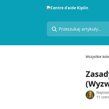
Przejdź do głównej zawartości
Przeszukaj artykuły...
Wszystkie kole
Zasad
(Wyzw
Napisa
11 czer