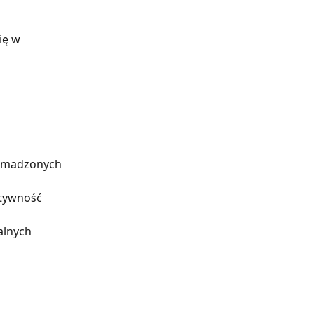
ię w 
romadzonych 
tywność 
alnych 