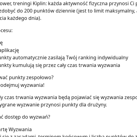
rower, treningi Kiplin: każda aktywność fizyczna przynosi Ci 
dobyć do 200 punktów dziennie (jest to limit maksymalny, a
cia każdego dnia).
ocesu:
ię
plikację
nkty automatycznie zasilają Twój ranking indywidualny
nkty kumulują się przez cały czas trwania wyzwania
ywać punkty zespołowo?
 podejmuj wyzwania!
ły czas trwania wyzwania będą pojawiać się wyzwania zesp
ygrane wyzwanie przynosi punkty dla drużyny.
kać dostęp do wyzwań?
kartę Wyzwania
 się z zasadami, terminem końcowym i liczbą punktów do 