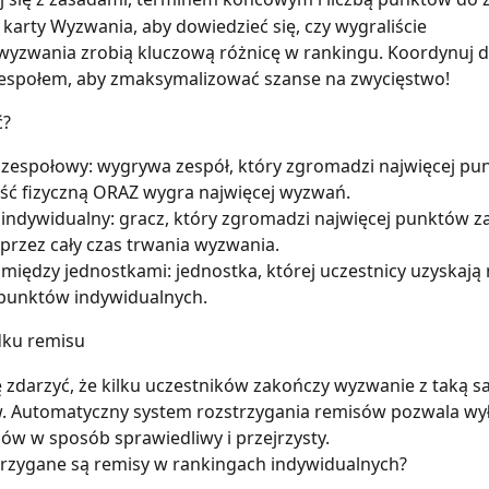
karty Wyzwania, aby dowiedzieć się, czy wygraliście
yzwania zrobią kluczową różnicę w rankingu. Koordynuj dz
espołem, aby zmaksymalizować szanse na zwycięstwo!
ć?
zespołowy: wygrywa zespół, który zgromadzi najwięcej pu
ść fizyczną ORAZ wygra najwięcej wyzwań.
indywidualny: gracz, który zgromadzi najwięcej punktów z
 przez cały czas trwania wyzwania.
między jednostkami: jednostka, której uczestnicy uzyskają
 punktów indywidualnych.
dku remisu
 zdarzyć, że kilku uczestników zakończy wyzwanie z taką sa
. Automatyczny system rozstrzygania remisów pozwala wył
ów w sposób sprawiedliwy i przejrzysty.
trzygane są remisy w rankingach indywidualnych?