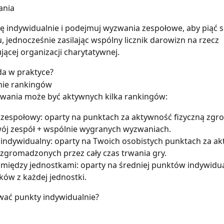
ania
ię indywidualnie i podejmuj wyzwania zespołowe, aby piąć s
, jednocześnie zasilając wspólny licznik darowizn na rzecz 
jącej organizacji charytatywnej.
da w praktyce?
nie rankingów
wania może być aktywnych kilka rankingów:
 zespołowy: oparty na punktach za aktywność fizyczną zg
wój zespół + wspólnie wygranych wyzwaniach.
indywidualny: oparty na Twoich osobistych punktach za ak
 zgromadzonych przez cały czas trwania gry.
między jednostkami: oparty na średniej punktów indywidu
ków z każdej jednostki.
wać punkty indywidualnie?