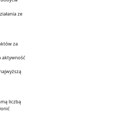
iałania ze 
nktów za 
a aktywność 
 najwyższą 
mą liczbą 
onić 