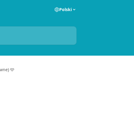
Polski
wne) 🩵