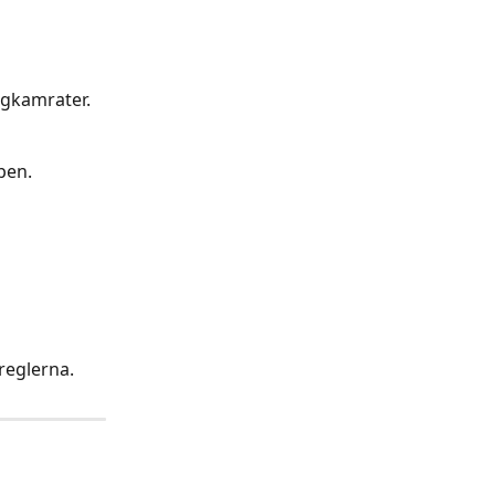
agkamrater.
pen.
 reglerna.