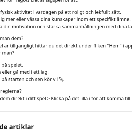
et för något? Det är lagspel för att:
a fysisk aktivitet i vardagen på ett roligt och lekfullt sätt.
dig mer eller vässa dina kunskaper inom ett specifikt ämne.
a din motivation och stärka sammanhållningen med dina l
r man dem?
l är tillgängligt hittar du det direkt under fliken "Hem" i ap
r man?
a på spelet.
 eller gå med i ett lag.
 på starten och sen kör vi! 🚀
 reglerna?
dem direkt i ditt spel > Klicka på det lilla ℹ️ för att komma till
de artiklar