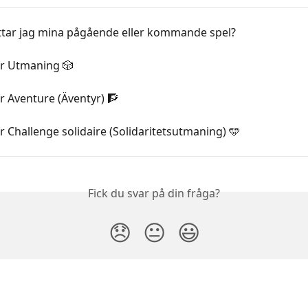
ittar jag mina pågående eller kommande spel?
er Utmaning 🎲
r Aventure (Äventyr) 🧗
r Challenge solidaire (Solidaritetsutmaning) 🩵
Fick du svar på din fråga?
😞
😐
😃