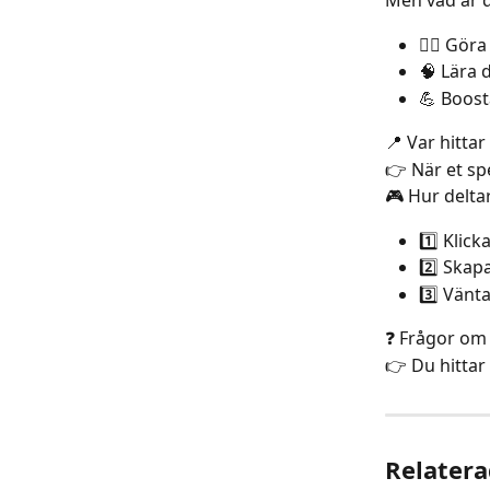
Men vad är d
🏃‍♀️ Gör
🧠 Lära 
💪 Boost
📍 Var hitta
👉 När et spe
🎮 Hur delta
1️⃣ Klick
2️⃣ Skapa
3️⃣ Vänta
❓ Frågor om
👉 Du hittar 
Relatera