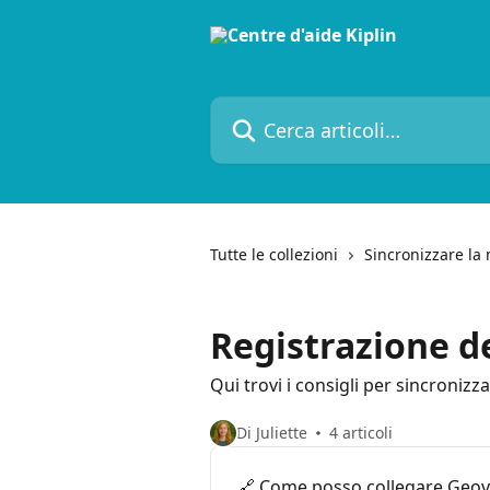
Vai al contenuto principale
Cerca articoli…
Tutte le collezioni
Sincronizzare la m
Registrazione de
Qui trovi i consigli per sincronizza
Di Juliette
4 articoli
🔗 Come posso collegare Geove